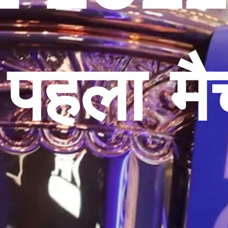
पहला मै