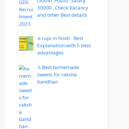
(30041 Posts) : Salary
30000 , Check Vacancy
and other Best details
e rupi in hindi : Best
Explanation with 5 best
advantages
5 Best homemade
sweets for raksha
bandhan